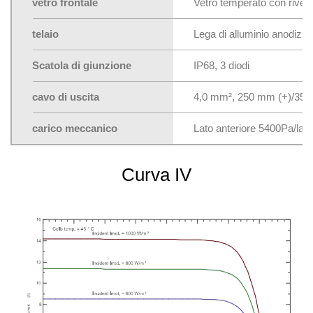
vetro frontale
Vetro temperato con rives
telaio
Lega di alluminio anodizza
Scatola di giunzione
IP68, 3 diodi
cavo di uscita
4,0 mm², 250 mm (+)/350 
carico meccanico
Lato anteriore 5400Pa/lat
Curva IV