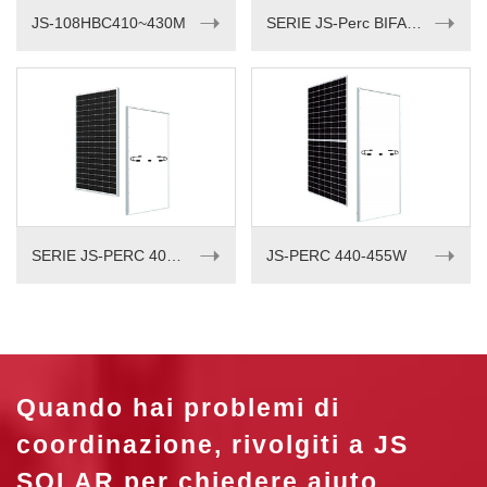
➝
➝
JS-108HBC410~430M
SERIE JS-Perc BIFACCIALE 535-550W
➝
➝
SERIE JS-PERC 405-420w
JS-PERC 440-455W
Quando hai problemi di
coordinazione, rivolgiti a JS
SOLAR per chiedere aiuto