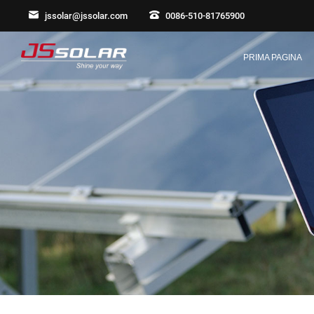
jssolar@jssolar.com
0086-510-81765900
PRIMA PAGINA