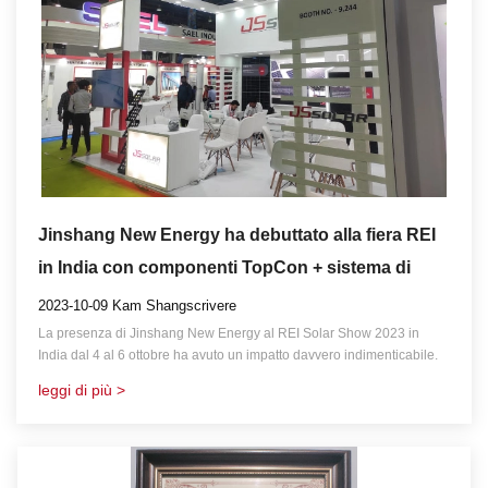
Jinshang New Energy ha debuttato alla fiera REI
in India con componenti TopCon + sistema di
accumulo dell'energia
2023-10-09 Kam Shangscrivere
La presenza di Jinshang New Energy al REI Solar Show 2023 in
India dal 4 al 6 ottobre ha avuto un impatto davvero indimenticabile.
leggi di più >