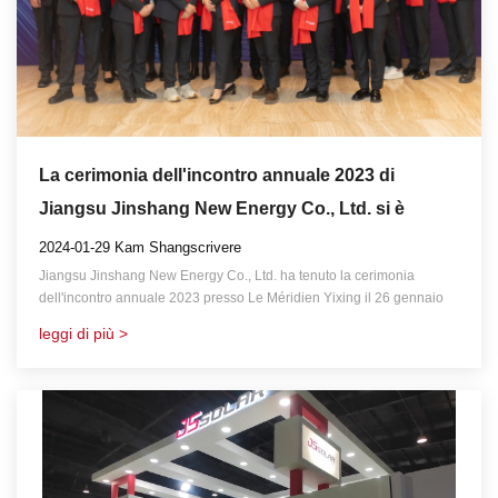
La cerimonia dell'incontro annuale 2023 di
Jiangsu Jinshang New Energy Co., Ltd. si è
conclusa perfettamente!
2024-01-29 Kam Shangscrivere
Jiangsu Jinshang New Energy Co., Ltd. ha tenuto la cerimonia
dell'incontro annuale 2023 presso Le Méridien Yixing il 26 gennaio
2024!
leggi di più >