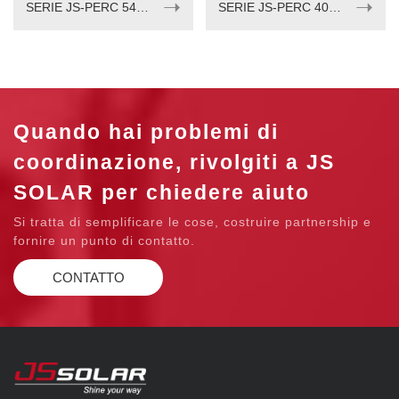
➝
➝
SERIE JS-PERC 540-555W
SERIE JS-PERC 405-420w
Quando hai problemi di
coordinazione, rivolgiti a JS
SOLAR per chiedere aiuto
Si tratta di semplificare le cose, costruire partnership e
fornire un punto di contatto.
CONTATTO