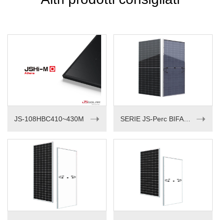
➝
➝
JS-108HBC410~430M
SERIE JS-Perc BIFACCIALE 535-550W