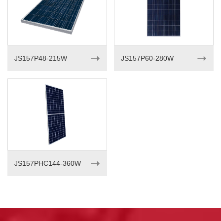
➝
➝
JS157P48-215W
JS157P60-280W
➝
JS157PHC144-360W