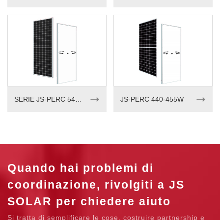
➝
➝
SERIE JS-PERC 540-555W
JS-PERC 440-455W
Quando hai problemi di
coordinazione, rivolgiti a JS
SOLAR per chiedere aiuto
Si tratta di semplificare le cose, costruire partnership e